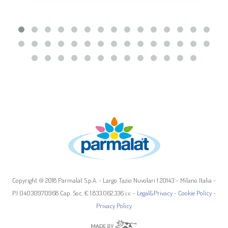
modificare o ritirare il tuo consenso in qualsiasi momento
dalla Dichiarazione sui cookie.
Questo sito utilizza cookie tecnici, analitici e di
profilazione, anche di terze parti, per personalizzare
contenuti ed annunci, per fornire funzionalità dei social
media e per analizzare il traffico web. Può consultare
l’informativa cookie completa
qui
. Cliccando su “Mostra
dettagli” o “Personalizza”, potrà scegliere quali cookie
autorizzare.
Copyright © 2018 Parmalat S.p.A. - Largo Tazio Nuvolari 1 20143 – Milano Italia -
P.I 04030970968 Cap. Soc. € 1.833.062.336 i.v. -
Legal&Privacy
-
Cookie Policy
-
Privacy Policy