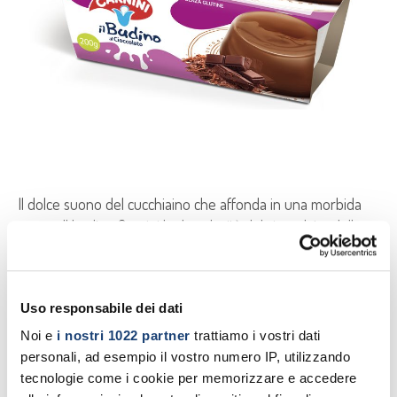
Il dolce suono del cucchiaino che affonda in una morbida
crema. Il budino Carnini ha la golosità del cioccolato, della
vaniglia e del crème caramel. Viene proposto anche in
forma di bunet, delizia tradizionale piemontese. A
completare la famiglia, una cremosissima panna cotta.
Uso responsabile dei dati
Bontà e passione senza conservanti, per il palato di grandi
e bambini.
Noi e
i nostri 1022 partner
trattiamo i vostri dati
personali, ad esempio il vostro numero IP, utilizzando
tecnologie come i cookie per memorizzare e accedere