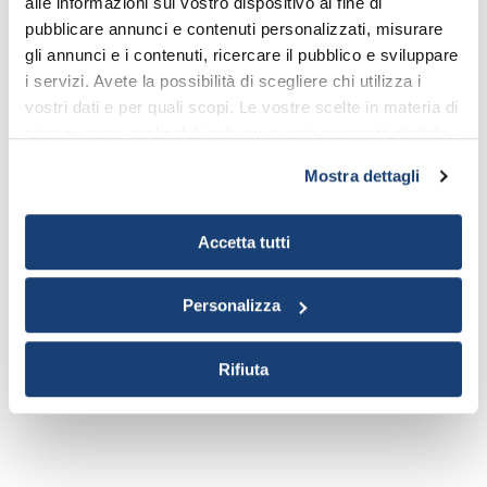
alle informazioni sul vostro dispositivo al fine di
Prodotti correlati
pubblicare annunci e contenuti personalizzati, misurare
gli annunci e i contenuti, ricercare il pubblico e sviluppare
i servizi. Avete la possibilità di scegliere chi utilizza i
vostri dati e per quali scopi. Le vostre scelte in materia di
privacy sono applicabili solo su questa proprietà digitale
in cui avete effettuato le vostre scelte. È possibile
Mostra dettagli
modificare o revocare il proprio consenso in qualsiasi
momento dalla Dichiarazione sui cookie o facendo clic
sull'icona di attivazione della privacy.
Accetta tutti
Con il tuo consenso, vorremmo anche:
Personalizza
raccogliere informazioni sulla tua posizione
geografica, con un'approssimazione di qualche
Rifiuta
metro,
Identificare il tuo dispositivo, scansionandolo
attivamente alla ricerca di caratteristiche specifiche
(impronte digitali).
Approfondisci come vengono elaborati i tuoi dati personali