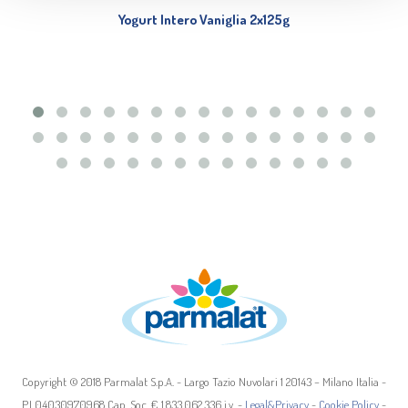
e imposta le tue preferenze nella
sezione dettagli
. Puoi
Yogurt Intero Vaniglia 2x125g
modificare o ritirare il tuo consenso in qualsiasi momento
dalla Dichiarazione sui cookie.
Questo sito utilizza cookie tecnici, analitici e di
profilazione, anche di terze parti, per personalizzare
contenuti ed annunci, per fornire funzionalità dei social
media e per analizzare il traffico web. Può consultare
l’informativa cookie completa
qui
. Cliccando su “Mostra
dettagli” o “Personalizza”, potrà scegliere quali cookie
autorizzare.
Copyright © 2018 Parmalat S.p.A. - Largo Tazio Nuvolari 1 20143 – Milano Italia -
P.I 04030970968 Cap. Soc. € 1.833.062.336 i.v. -
Legal&Privacy
-
Cookie Policy
-