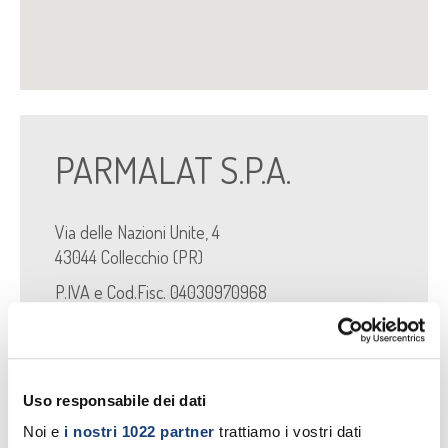
PARMALAT S.P.A.
Via delle Nazioni Unite, 4
43044 Collecchio (PR)
P.IVA e Cod.Fisc. 04030970968
Cap.Soc. Euro 1.823.805.780,00 i.v.
Reg. Imprese di Parma n. 04030970968
REA di Parma n. 228069
Numero Verde
Uso responsabile dei dati
800-848020
Noi e
i nostri 1022 partner
trattiamo i vostri dati