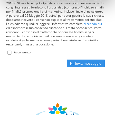
2016/679 sancisce il principio del consenso esplicito nel momento in
(impronte digitali).
cui gli interessati forniscono i propri dati (compreso l'indirizzo email)
per finalità promozionali e di marketing, incluso l'invio di newsletter.
Approfondisci come vengono elaborati i tuoi dati personali
A partire dal 25 Maggio 2018 quindi per poter gestire le sua richiesta
e imposta le tue preferenze nella
sezione dettagli
. Puoi
dobbiamo ricevere il consenso esplicito al trattamento dei suoi dati.
Le chiediamo quindi di leggere l'informativa completa
cliccando qui
modificare o ritirare il tuo consenso in qualsiasi momento
ed esprimere il suo consenso cliccando sul tasto Acconsento. Potrà
dalla Dichiarazione sui cookie.
revocare il consenso al trattamento per questa finalità in ogni
momento. Il suo indirizzo mail non sarà comunicato, ceduto, o
venduto singolarmente o come parte di un database di contatti a
Questo sito utilizza cookie tecnici, analitici e di
terze parti, in nessuna occasione.
profilazione, anche di terze parti, per personalizzare
Acconsento
contenuti ed annunci, per fornire funzionalità dei social
media e per analizzare il traffico web. Può consultare
Invia messaggio
l’informativa cookie completa
qui
. Cliccando su “Mostra
dettagli” o “Personalizza”, potrà scegliere quali cookie
autorizzare.